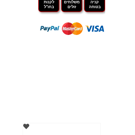
קניה
משלוחים
לקנות
בטוחה
זולים
בחו"ל