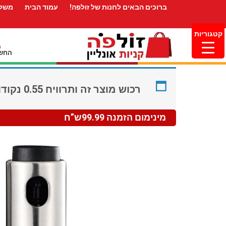
ברוכים הבאים לחנות של זולפה!
עמוד הבית
משלו
קטגוריות
החשב
רכוש מוצר זה ותרוויח 0.55 נקודות תגמול (
מינימום הזמנה 99.99ש”ח