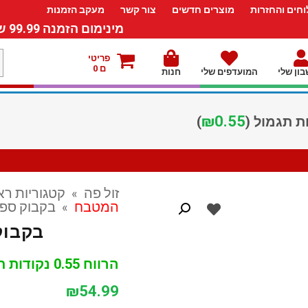
חים והחזרות
מוצרים חדשים
צור קשר
מעקב הזמנות
מינימום הזמנה 99.99 ש”ח – משלוח חינם ברכישה מעל 249.99ש”ח
מ
פריטי
ם 0
ון שלי
המועדפים שלי
חנות
ל
₪
0.55
)
זול פה
»
קטגוריות רא
המטבח
»
בקבוק ספר
בקבוק
הרווח 0.55 נקודות תגמול
₪
54.99