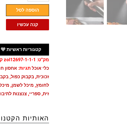
בקבוק
הוספה לסל
ספריי
שמן
קנה עכשיו
למטבח
קטגוריות ראשיות
מק"ט:
zol12697-1-1-1
קט
כלי אוכל
תגיות:
אחסון חו
זכוכית
,
בקבוק כפול
,
בקבו
לחומץ
,
מיכל לשמן
,
מיכל 
זית
,
ספריי
,
צנצנות לתיבו
האותיות הקטנות