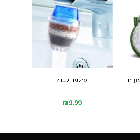
ן יד
פילטר לברז
₪
9.99