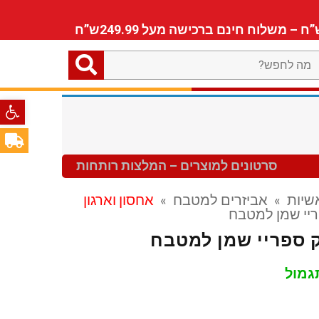
ה
חפש?
פתח סרגל
סרטונים למוצרים – המלצות רותחות
שיות
»
אביזרים למטבח
»
אחסון וארגון
יי שמן למטבח
 ספריי שמן למטבח