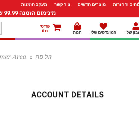
חים והחזרות
מוצרים חדשים
צור קשר
מעקב הזמנות
מינימום הזמנה 99.99 ש”ח – משלוח חינם ברכישה מעל 249.99ש”ח
מ
פריטי
ם 0
ון שלי
המועדפים שלי
חנות
ל
זול פה
»
mer Area
ACCOUNT DETAILS