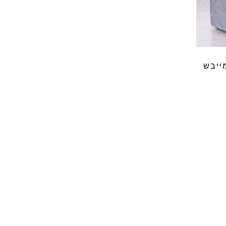
ייבש
ל?