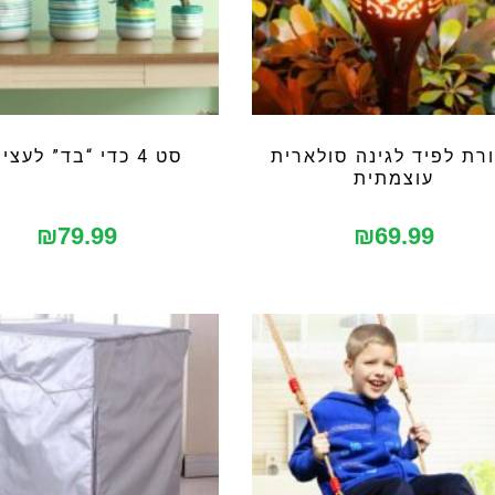
רת לפיד לגינה סולארית
סט 4 כדי “בד” לעציצים
עוצמתית
₪
79.99
₪
69.99