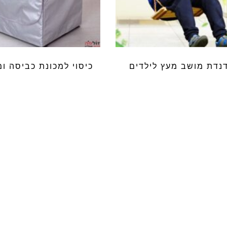
נדת מושב מעץ לילדים
כיסוי למכונת כביסה ומ
₪
65.99
₪
139.99
עתם על המבצע ששלחנו אתמול במיי
אם לא תהיו רשומים, איך תדעו....
הכנס
כתובת