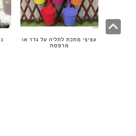
גלילה
לראש
עציצי מתכת לתליה על גדר או
נד
העמוד
מרפסת
₪
139.99
₪
69.99
–
שמ