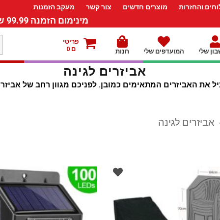
חים והחזרות
מוצרים חדשים
צור קשר
מעקב הזמנות
מינימום הזמנה 99.99 ש”ח – משלוח חינם ברכישה מעל 249.99ש”ח
מ
פריטי
ם 0
ון שלי
המועדפים שלי
חנות
ל
אביזרים לגינה
יל את האביזרים המתאימים כמובן. לפניכם מגוון רחב של אביזר
אביזרים לגינה