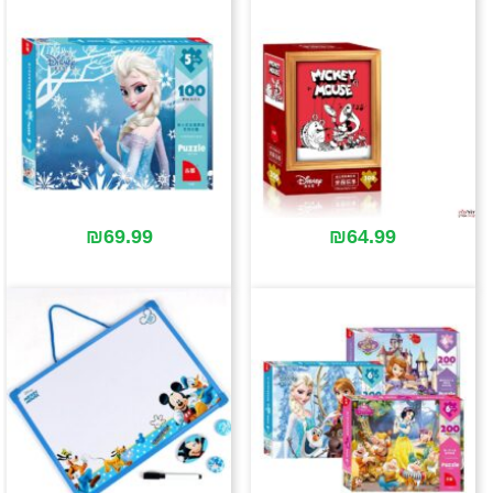
₪
69.99
₪
64.99