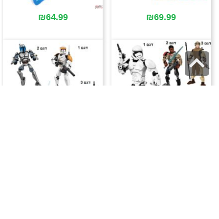
₪
64.99
₪
69.99
גלילה
לראש
העמוד
₪
49.99
₪
49.99