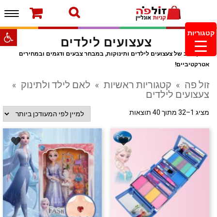
תפרי
ברוכים הבאים לחנות של זולפה!
עמוד הבית
משלוחים והחזרות
מוצרים חדשים
צור קשר
פתח סרגל
קטגוריות
צעצועים לילדים
מעקב הזמנות
מינימום הזמנה 99.99 ש”ח – משלוח חינם ברכישה
מגוון רחב של צעצועים לילדים ותינוקות, במבחר צבעים ודגמים ובמחירים
מעל 249.99ש”ח
אטרקטיביים!
זול פה
»
קטגוריות ראשיות
»
לאם לילד ולתינוק
»
צעצועים לילדים
מציג 1–32 מתוך 40 תוצאות