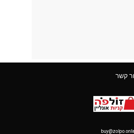
ר קשר
buy@zolpo.onli