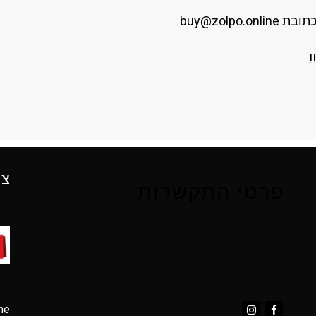
בכתובת
buy@zolpo.online
!
צו
פרטי התקשרות
ne