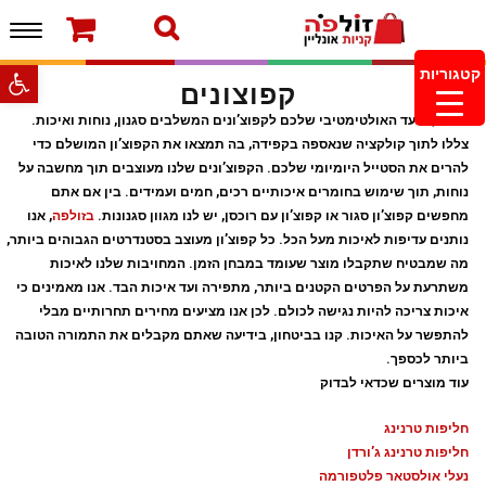
תפרי
ברוכים הבאים לחנות של זולפה!
עמוד הבית
משלוחים והחזרות
מוצרים חדשים
צור קשר
פתח סרגל
קטגוריות
קפוצונים
מעקב הזמנות
מינימום הזמנה 99.99 ש”ח – משלוח חינם ברכישה
זולפה, היעד האולטימטיבי שלכם לקפוצ’ונים המשלבים סגנון, נוחות ואיכות.
מעל 249.99ש”ח
צללו לתוך קולקציה שנאספה בקפידה, בה תמצאו את הקפוצ’ון המושלם כדי
להרים את הסטייל היומיומי שלכם. הקפוצ’ונים שלנו מעוצבים תוך מחשבה על
נוחות, תוך שימוש בחומרים איכותיים רכים, חמים ועמידים. בין אם אתם
מחפשים קפוצ’ון סגור או קפוצ’ון עם רוכסן, יש לנו מגוון סגנונות.
בזולפה
, אנו
נותנים עדיפות לאיכות מעל הכל. כל קפוצ’ון מעוצב בסטנדרטים הגבוהים ביותר,
מה שמבטיח שתקבלו מוצר שעומד במבחן הזמן. המחויבות שלנו לאיכות
משתרעת על הפרטים הקטנים ביותר, מתפירה ועד איכות הבד. אנו מאמינים כי
איכות צריכה להיות נגישה לכולם. לכן אנו מציעים מחירים תחרותיים מבלי
להתפשר על האיכות. קנו בביטחון, בידיעה שאתם מקבלים את התמורה הטובה
ביותר לכספך.
עוד מוצרים שכדאי לבדוק
חליפות טרנינג
חליפות טרנינג ג’ורדן
נעלי אולסטאר פלטפורמה