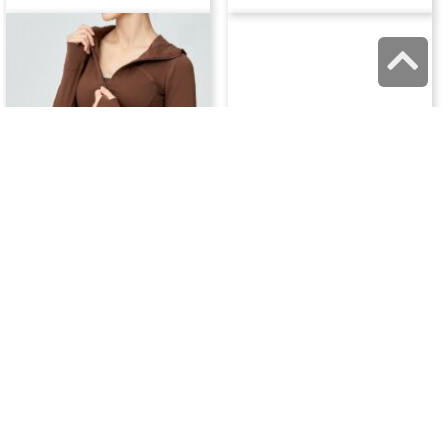
גלילה
לראש
העמוד
₪
119.99
₪
99.99