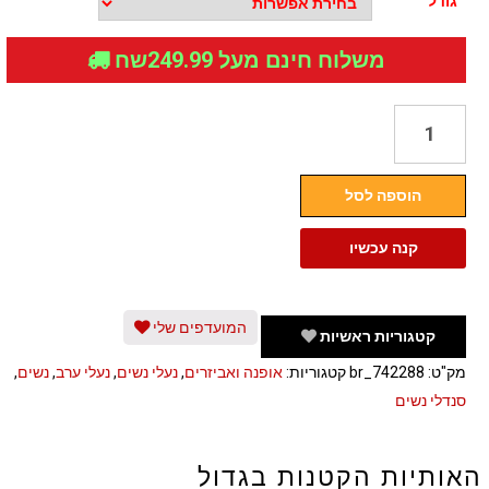
גודל
משלוח חינם מעל 249.99שח
כמות
של
סנדלי
הוספה לסל
עקב
מרובעים
קנה עכשיו
לנשים
המועדפים שלי
קטגוריות ראשיות
מק"ט:
br_742288
קטגוריות:
אופנה ואביזרים
,
נעלי נשים
,
נעלי ערב
,
נשים
,
סנדלי נשים
האותיות הקטנות בגדול