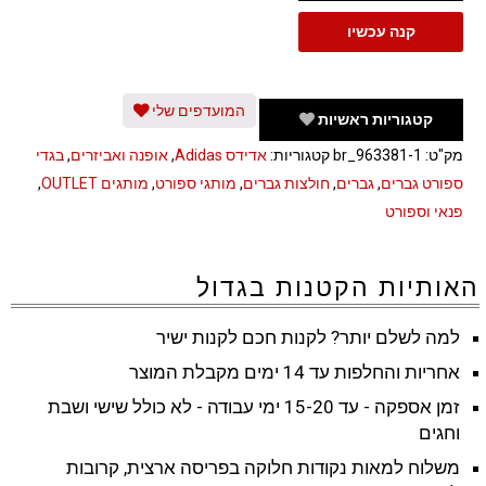
דריי
קנה עכשיו
פיט
גברים
צווארון
המועדפים שלי
קטגוריות ראשיות
וי
מק"ט:
br_963381-1
קטגוריות:
אדידס Adidas
,
אופנה ואביזרים
,
בגדי
אדידס
ספורט גברים
,
גברים
,
חולצות גברים
,
מותגי ספורט
,
מותגים OUTLET
,
ADIDAS
פנאי וספורט
מידות
גדולות
האותיות הקטנות בגדול
למה לשלם יותר? לקנות חכם לקנות ישיר
אחריות והחלפות עד 14 ימים מקבלת המוצר
זמן אספקה - עד 15-20 ימי עבודה - לא כולל שישי ושבת
וחגים
משלוח למאות נקודות חלוקה בפריסה ארצית, קרובות