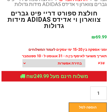
גברים צווארון וי אדידס ADIDAS מידות גדולות
חולצת ספורט דריי פיט גברים
צווארון וי אדידס ADIDAS מידות
גדולות
₪
69.99
זמני אספקה בין 15-20 ימי עסקים
לעמוד המשלוחים
תאריך משוער לאיסוף בין ה - 31 אוגוסט ל - 10 ספטמבר
צֶבַע
משלוח חינם מעל 249.99שח
כמות
של
חולצת
הוספה לסל
ספורט