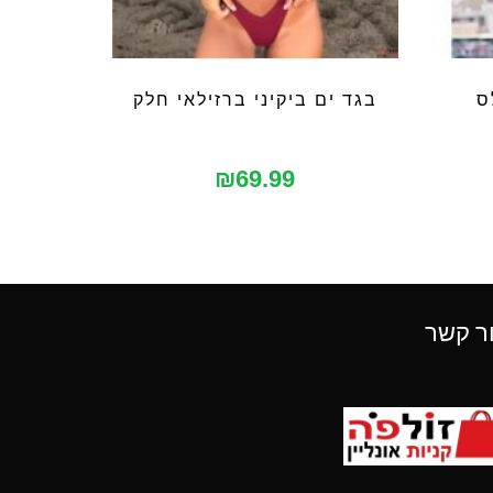
ס
בגד ים ביקיני ברזילאי חלק
₪
69.99
ר קשר