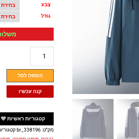
צֶבַע
גודל
משלוח חי
כמות
של
קפוצון
הוספה לסל
ספורט
אדידס
קנה עכשיו
נשים
גברים
ADIDAS
קטגוריות ראשיות
מידות
מק"ט:
br_338196
קטגוריו
גדולות