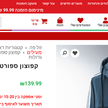
חים והחזרות
מוצרים חדשים
צור קשר
מעקב הזמנות
מינימום הזמנה 99.99 ש”ח – משלוח חינם ברכישה מעל 249.99ש”ח
מ
פריטי
ם 0
ון שלי
המועדפים שלי
חנות
ל
זול פה
»
קטגוריות רא
מעילים
»
גדולות
₪
139.99
זמני אספקה בין 15-20 ימי עסקים
תאריך משוער לאיסוף בין ה - 24 יולי ל - 03