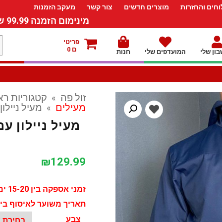
חים והחזרות
מוצרים חדשים
צור קשר
מעקב הזמנות
מינימום הזמנה 99.99 ש”ח – משלוח חינם ברכישה מעל 249.99ש”ח
מ
פריטי
ם 0
ון שלי
המועדפים שלי
חנות
ל
זול פה
»
קטגוריות רא
מעילים
»
מעיל ניילון עם כוב
₪
129.99
זמני אספקה בין 15-20 ימי עסקים
תאריך משוער לאיסוף בין ה - 24 יולי ל - 03
צֶבַע