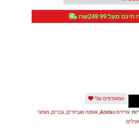
נם מעל 249.99שח
המועדפים שלי
יות:
אדידס Adidas
,
אופנה ואביזרים
,
גברים
,
מותגי
עילים