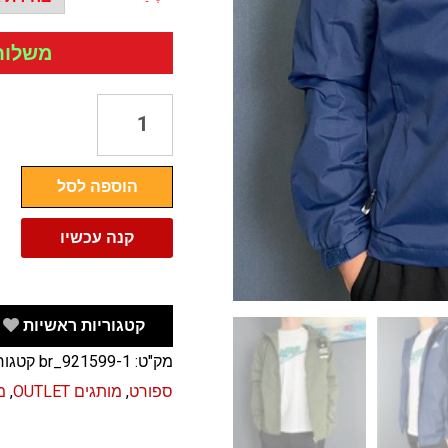
משלוח חי
כמות
של
מעיל
הוספה לסל
ניילון
עם
קנה עכשיו
כובע
אדידס
ADIDAS
קטגוריות ראשיות
מידות
מק"ט:
br_921599-1
קטגור
גדולות
ספורט
,
מותגים OUTLET
,
מ