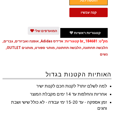
הוספה לסל
קצרות
לנשים
קנה עכשיו
ולגברים
אדידס
ADIDAS
המועדפים שלי
קטגוריות ראשיות
מק"ט:
br_184681
קטגוריות:
אדידס Adidas
,
אופנה ואביזרים
,
גברים
,
הלבשה תחתונה
,
הלבשה תחתונה
,
מותגי ספורט
,
מותגים OUTLET
,
נשים
האותיות הקטנות בגדול
למה לשלם יותר? לקנות חכם לקנות ישיר
אחריות והחלפות עד 14 ימים מקבלת המוצר
זמן אספקה - עד 15-20 ימי עבודה - לא כולל שישי ושבת
וחגים