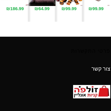
₪
186.99
₪
64.99
₪
99.99
₪
99.99
פרטי התקשרות
צור קשר