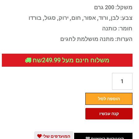
משקל:
200 גרם
צבע:
לבן, ורוד, אפור, חום, ירוק, סגול, בורדו
חומר:
כותנה
הערות:
מתנה מושלמת לחגים
משלוח חינם מעל 249.99שח
כמות
של
זוג
הוספה לסל
מגבות
פנים
קנה עכשיו
איכותית
80X40
ס"מ
המועדפים שלי
קטגוריות ראשיות