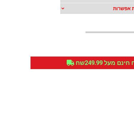
נם מעל 249.99שח