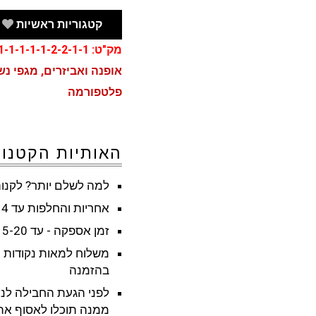
האג
קטגוריות ראשיות
UGG
מק"ט:
-1-1-1-1-2-2-1-1
אופנה ואביזרים
,
מגפי נש
פלטפורמה
האותיות הקטנות
למה לשלם יותר? לקנות
אחריות והחלפות עד 14 ימים מקבלת המוצר
זמן אספקה - עד 15-20 ימי עבודה - לא כולל שישי ושבת וחגים
משלוח למאות נקודות 
בהזמנה
לפני הגעת החבילה לנק
ממנה תוכלו לאסוף את