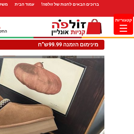
ברוכים הבאים לחנות של זולפה!
עמוד הבית
משלו
קטגוריות
החשב
מינימום הזמנה 99.99ש”ח