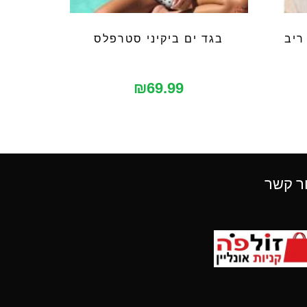
ריב
בגד ים ביקיני סטרפלס
₪
69.99
ר קשר