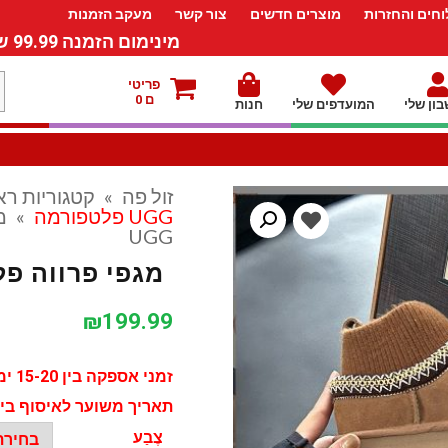
חים והחזרות
מוצרים חדשים
צור קשר
מעקב הזמנות
מינימום הזמנה 99.99 ש”ח – משלוח חינם ברכישה מעל 249.99ש”ח
מ
פריטי
ם 0
ון שלי
המועדפים שלי
חנות
ל
זול פה
»
קטגוריות רא
UGG פלטפורמה
»
מ
UGG
מגפי פרווה פל
₪
199.99
זמני אספקה בין 15-20 ימי עסקים
תאריך משוער לאיסוף בין ה - 25 יולי ל - 04
צֶבַע