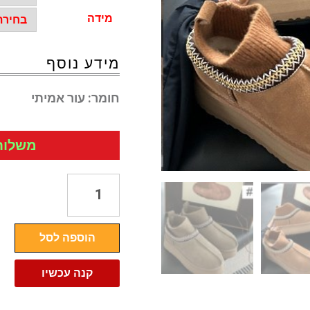
מידה
מידע נוסף
חומר:
עור אמיתי
משלוח חי
כמות
של
מגפי
הוספה לסל
פרווה
פלטפורמה
קנה עכשיו
עם
רקמה