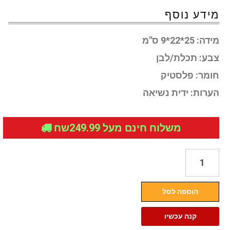
מידע נוסף
מידה:
25*22*9 ס"מ
צבע:
תכלת/לבן
חומר:
פלסטיק
הערות:
ידית נשיאה
משלוח חינם מעל 249.99שח
כמות
של
ערכת
הוספה לסל
משחק
מזוודת
קנה עכשיו
טיפוח