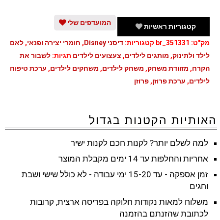
פרוזן
המועדפים שלי
קטגוריות ראשיות
מק"ט:
br_351331
קטגוריות:
דיסני Disney
,
חומרי יצירה ופנאי
,
לאם
לילד ולתינוק
,
מותגים לילדים
,
צעצועים לילדים
תגיות:
לשבור את
הקרח
,
מזוודת משחק
,
משחק לילדים
,
משחקים לילדים
,
ערכת טיפוח
לילדים
,
ערכת פרוזן
,
פרוזן
האותיות הקטנות בגדול
למה לשלם יותר? לקנות חכם לקנות ישיר
אחריות והחלפות עד 14 ימים מקבלת המוצר
זמן אספקה - עד 15-20 ימי עבודה - לא כולל שישי ושבת
וחגים
משלוח למאות נקודות חלוקה בפריסה ארצית, קרובות
לכתובת שהזנתם בהזמנה