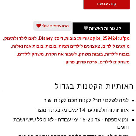
קנה עכשיו
אנה
מפרוזן
עם
המועדפים שלי
קטגוריות ראשיות
אביזרים
מק"ט:
br_259424
קטגוריות:
בובות
,
דיסני Disney
,
לאם לילד ולתינוק
,
מותגים לילדים
,
צעצועים לילדים
תגיות:
בובות
,
בובות אנה ואלזה
,
בובות לילדות
,
בובות משחק
,
לשבור את הקרח
,
משחק לילדים
,
משחקים לילדים
,
ערכת פרוזן
,
פרוזן
האותיות הקטנות בגדול
למה לשלם יותר? לקנות חכם לקנות ישיר
אחריות והחלפות עד 14 ימים מקבלת המוצר
זמן אספקה - עד 15-20 ימי עבודה - לא כולל שישי ושבת
וחגים