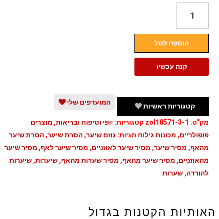
כמות
של
מכשיר
הוספה לסל
להסרת
שיער
קנה עכשיו
לאף
ולאוזניים
מבית
המועדפים שלי
קטגוריות ראשיות
שיאומי
מק"ט:
zol18571-3-1
קטגוריות:
יופי וטיפוח ובריאות
,
מוצרים
Xiaomi
פופולריים
,
מכונות גילוח
תגיות:
גוזם שיער
,
הסרת שיער
,
הסרת שיער
מהאף
,
מסיר שיער
,
מסיר שיער לאוזניים
,
מסיר שיער לאף
,
מסיר שיער
מהאוזניים
,
מסיר שיער מהאף
,
מסיר שערות מהאף
,
שיערות
,
שיערות
להורדה
,
שערות
האותיות הקטנות בגדול