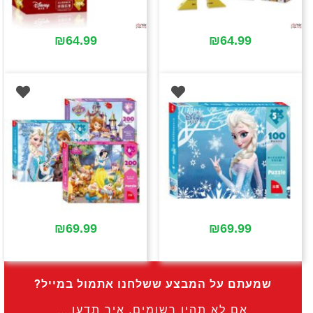
₪
64.99
₪
64.99
₪
69.99
₪
69.99
שמעתם על המבצע ששלחנו אתמול במייל?
אם לא תהיו רשומים, איך תדעו....