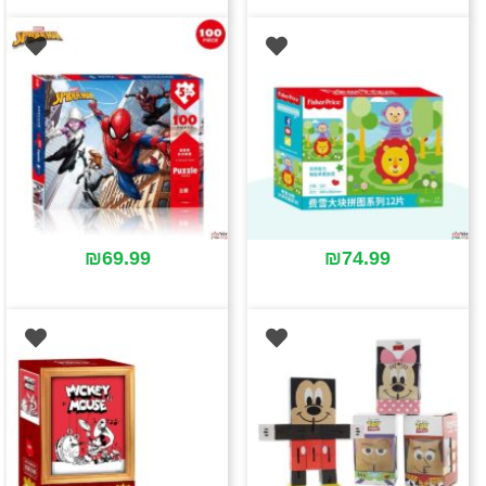
₪
69.99
₪
74.99