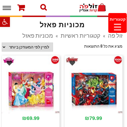
תפרי
ברוכים הבאים לחנות של זולפה!
עמוד הבית
משלוחים והחזרות
מוצרים חדשים
צור קשר
פתח סרגל
קטגוריות
מכוניות פאזל
מעקב הזמנות
מינימום הזמנה 99.99 ש”ח – משלוח חינם ברכישה
זול פה
»
קטגוריות ראשיות
»
מכוניות פאזל
מעל 249.99ש”ח
מציג את כל 8 התוצאות
₪
69.99
₪
79.99