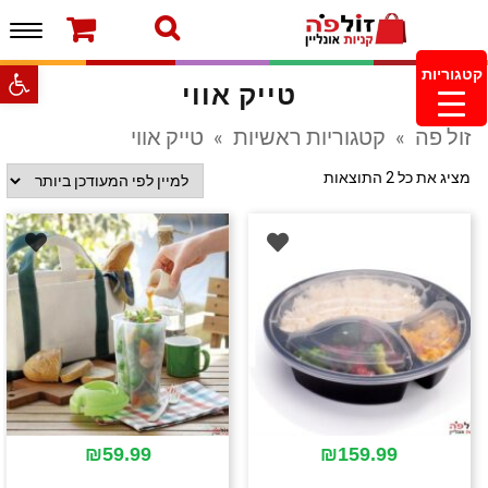
תפרי
ברוכים הבאים לחנות של זולפה!
עמוד הבית
משלוחים והחזרות
מוצרים חדשים
צור קשר
פתח סרגל
קטגוריות
טייק אווי
מעקב הזמנות
מינימום הזמנה 99.99 ש”ח – משלוח חינם ברכישה
זול פה
»
קטגוריות ראשיות
»
טייק אווי
מעל 249.99ש”ח
מציג את כל 2 התוצאות
₪
59.99
₪
159.99