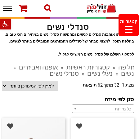
תפרי
ברוכים הבאים לחנות של זולפה!
עמוד הבית
משלוחים והחזרות
מוצרים חדשים
צור קשר
פתח סרגל
קטגוריות
סנדלי נשים
מעקב הזמנות
מינימום הזמנה 99.99 ש”ח – משלוח חינם ברכישה
אם גם אתן אוהבות סנדלים לנשים ומחפשות סנדלי נשים במחירים הכי טובים,
מעל 249.99ש”ח
בזולפה תוכלו למצוא מבחר של סנדלים מהמותגים המובילים ביותר לנשים.
לקטלוג השלם של סנדלי נשים המשיכי לגלול.
זול פה
»
קטגוריות ראשיות
»
אופנה ואביזרים
»
נשים
»
נעלי נשים
»
סנדלי נשים
מציג 1–32 מתוך 62 תוצאות
סנן לפי מידה
כל מידות