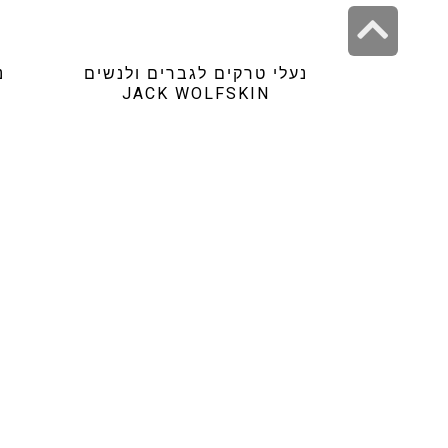
גלילה
לראש
נעלי טרקים לגברים ולנשים
העמוד
JACK WOLFSKIN
₪
279.99