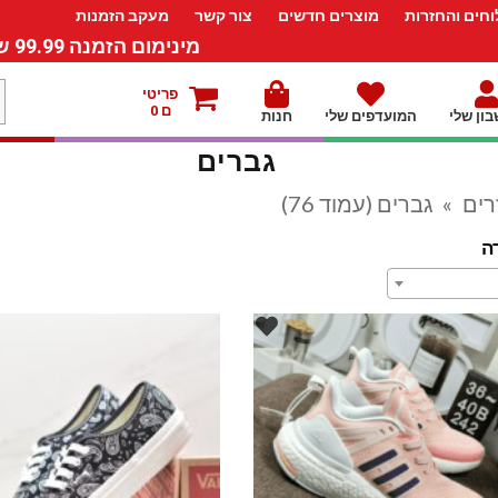
חים והחזרות
מוצרים חדשים
צור קשר
מעקב הזמנות
מינימום הזמנה 99.99 ש”ח – משלוח חינם ברכישה מעל 249.99ש”ח
מ
פריטי
ם 0
ון שלי
המועדפים שלי
חנות
ל
גברים
רים
»
גברים (עמוד 76)
ה