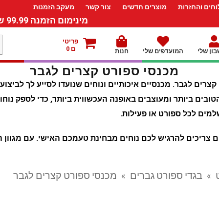
חים והחזרות
מוצרים חדשים
צור קשר
מעקב הזמנות
מינימום הזמנה 99.99 ש”ח – משלוח חינם ברכישה מעל 249.99ש”ח
מ
פריטי
ם 0
ון שלי
המועדפים שלי
חנות
ל
מכנסי ספורט קצרים לגבר
צרים לגבר. מכנסיים איכותיים ונוחים שנועדו לסייע לך לביצוע
בים ביותר ומעוצבים באופנה העכשווית ביותר, כדי לספק נוחות
למים לכל ספורט או פעילות.
ם צריכים להרגיש לכם נוחים מבחינת טעמכם האישי. עם מגוון ה
»
בגדי ספורט גברים
»
מכנסי ספורט קצרים לגבר