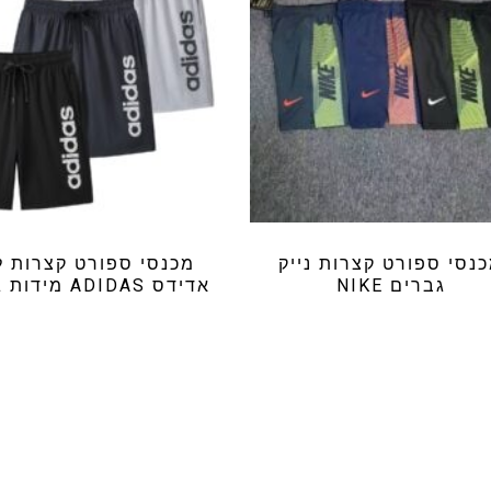
נסי ספורט קצרות נייק
מכנסי ספורט קצרות ל
גברים NIKE
אדידס ADIDAS מידות גדולות
₪
64.99
₪
69.99
עתם על המבצע ששלחנו אתמול במיי