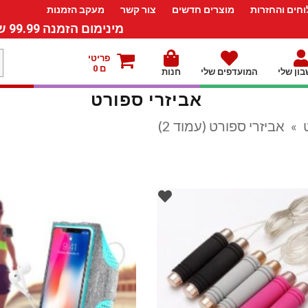
חים והחזרות
מוצרים חדשים
צור קשר
מעקב הזמנות
מינימום הזמנה 99.99 ש”ח – משלוח חינם ברכישה מעל 249.99ש”ח
מ
פריטי
ם 0
ון שלי
המועדפים שלי
חנות
ל
אביזרי ספורט
»
אביזרי ספורט (עמוד 2)