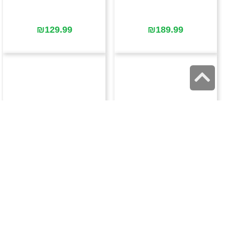
₪
129.99
₪
189.99
גלילה
לראש
העמוד
₪
139.99
₪
139.99