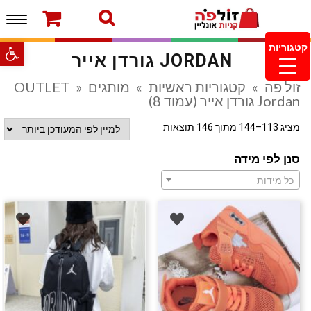
תפרי
ברוכים הבאים לחנות של זולפה!
עמוד הבית
משלוחים והחזרות
מוצרים חדשים
צור קשר
פתח סרגל
קטגוריות
JORDAN גורדן אייר
מעקב הזמנות
מינימום הזמנה 99.99 ש”ח – משלוח חינם ברכישה
זול פה
»
קטגוריות ראשיות
»
מותגים OUTLET
»
מעל 249.99ש”ח
Jordan גורדן אייר (עמוד 8)
מציג 113–144 מתוך 146 תוצאות
סנן לפי מידה
כל מידות