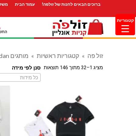
ברוכים הבאים לחנות של זולפה!
עמוד הבית
משלו
קטגוריות
החשב
זול פה
»
קטגוריות ראשיות
»
מותגים OUTLET
Jordan גו
מציג 1–32 מתוך 146 תוצאות
סנן לפי מידה
כל מידות