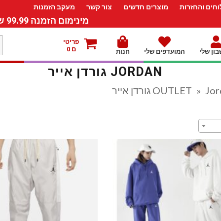
חים והחזרות
מוצרים חדשים
צור קשר
מעקב הזמנות
מינימום הזמנה 99.99 ש”ח – משלוח חינם ברכישה מעל 249.99ש”ח
מ
פריטי
ם 0
ון שלי
המועדפים שלי
חנות
ל
JORDAN גורדן אייר
רדן אייר
»