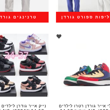
יפות ספורט גורדן
טרנינגים גורדן
י אייר גורדן רטרו לילדים
נייק אייר גודרן לילדים 