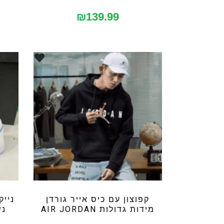
₪
139.99
קפוצון עם כיס אייר גורדן
נייק
מידות גדולות AIR JORDAN
נשים N