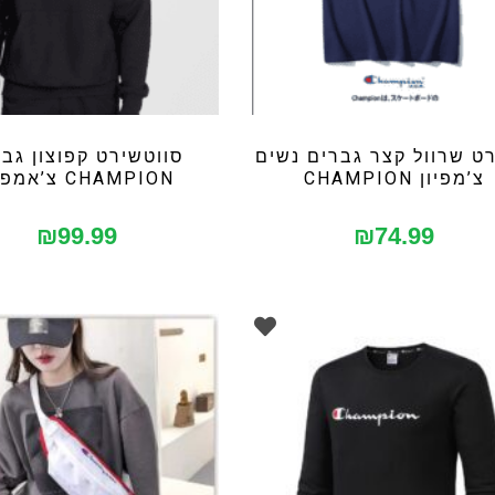
ט שרוול קצר גברים נשים
סווטשירט קפוצון גב
צ’מפיון CHAMPION
CHAMPION צ’אמפיון
₪
99.99
₪
74.99