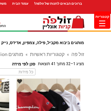
ברוכים הבאים לחנות של זולפה!
עמוד הבית
משלו
קטגוריות
החשב
מותגים ביבוא מקביל, פילה, צמפיון, אדידס, נייק ו
זול פה
»
קטגוריות ראשיות
»
מותגים OUTLET
ampion
מציג 1–32 מתוך 41 תוצאות
סנן לפי מידה
כל מידות