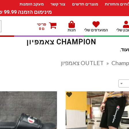
חים והחזרות
מוצרים חדשים
צור קשר
מעקב הזמנות
מינימום הזמנה 99.99 ש”ח – משלוח חינם ברכישה מעל 249.99ש”ח
מ
פריטי
ם 0
ון שלי
המועדפים שלי
חנות
ל
CHAMPION צאמפיון
עוד.
Ch צאמפיון
»