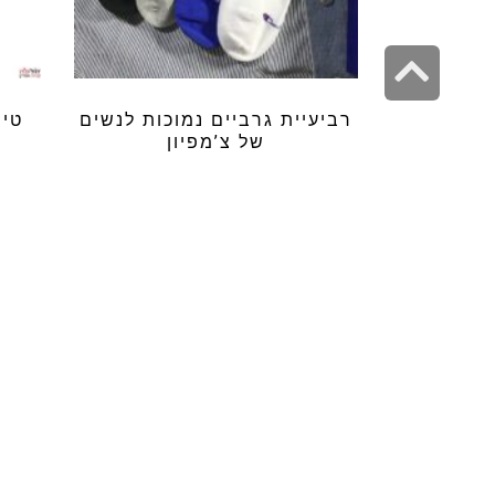
גלילה
לראש
רביעיית גרביים נמוכות לנשים
טיש
העמוד
של צ’מפיון
₪
69.99