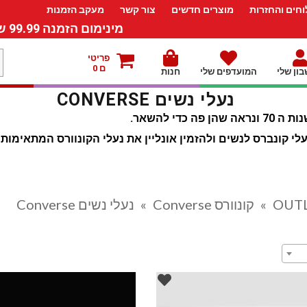
חים והחזרות
מוצרים חדשים
צור קשר
מעקב הזמנות
מינימום הזמנה 99.99 ש”ח – משלוח חינם ברכישה מעל 249.99ש”ח
מ
פריטי
ם 0
ון שלי
המועדפים שלי
חנות
ל
נעלי נשים CONVERSE
 קונברס לנשים ולהזמין אונליין את נעלי הקונוורס המתאימות ב
»
קונוורס Converse
»
נעלי נשים Converse