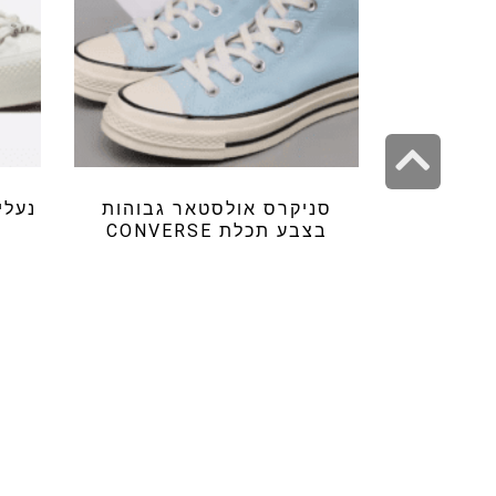
גלילה
לראש
סניקרס אולסטאר גבוהות
נעלי
העמוד
בצבע תכלת CONVERSE
ב
₪
139.99