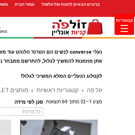
ברוכים הבאים לחנות של זולפה!
עמוד הבית
משלו
קטגוריות
החשב
נעלי converse לנשים הם הטרנד הלוהט עוד משנות ה 70 ונראה שהן פה כדי להשאר.
אתן מוזמנות להמשיך לגלול, להתרשם ממבחר נעלי
לקטלוג הנעליים המלא המשיכי לגלול!
זול פה
»
קטגוריות ראשיות
»
מותגים OUTLET
מציג 1–32 מתוך 69 תוצאות
סנן לפי מידה
כל מידות