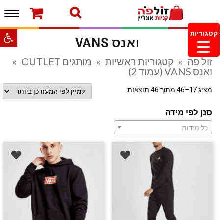
תפרי
ברוכים הבאים לחנות של זולפה!
עמוד הבית
משלוחים והחזרות
מוצרים חדשים
צור קשר
פתח סרגל
קטגוריות
ואנס VANS
מעקב הזמנות
מינימום הזמנה 99.99 ש”ח – משלוח חינם ברכישה
זול פה
»
קטגוריות ראשיות
»
מותגים OUTLET
»
מעל 249.99ש”ח
ואנס VANS (עמוד 2)
מציג 17–46 מתוך 46 תוצאות
סנן לפי מידה
כל מידות