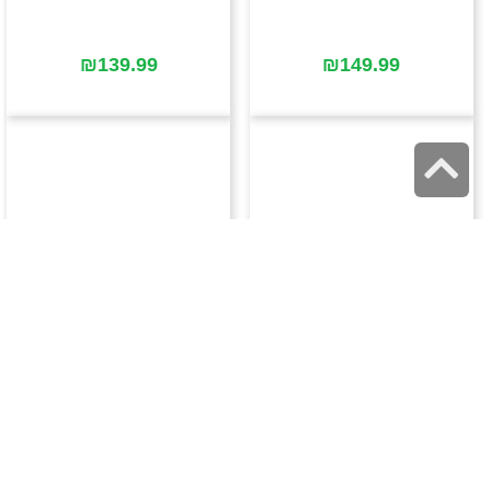
₪
139.99
₪
149.99
גלילה
לראש
העמוד
₪
149.99
₪
149.99